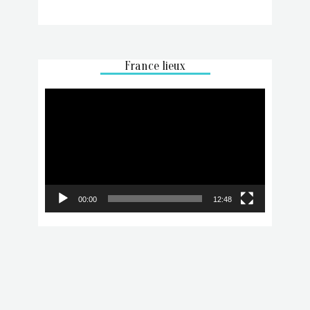
France lieux
Lecteur
vidéo
00:00
12:48