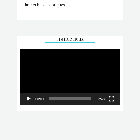
Immeubles historiques
France lieux
Lecteur
vidéo
00:00
12:48