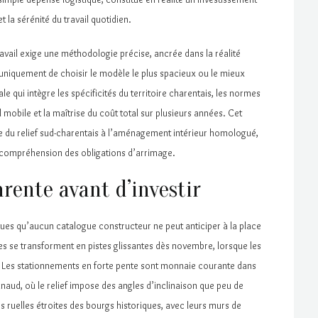
t la sérénité du travail quotidien.
ravail exige une méthodologie précise, ancrée dans la réalité
 uniquement de choisir le modèle le plus spacieux ou le mieux
le qui intègre les spécificités du territoire charentais, les normes
 mobile et la maîtrise du coût total sur plusieurs années. Cet
ne du relief sud-charentais à l’aménagement intérieur homologué,
a compréhension des obligations d’arrimage.
arente avant d’investir
es qu’aucun catalogue constructeur ne peut anticiper à la place
s se transforment en pistes glissantes dès novembre, lorsque les
es. Les stationnements en forte pente sont monnaie courante dans
naud, où le relief impose des angles d’inclinaison que peu de
 ruelles étroites des bourgs historiques, avec leurs murs de