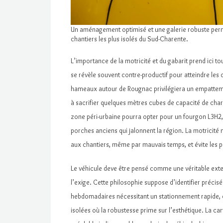
Un aménagement optimisé et une galerie robuste perm
chantiers les plus isolés du Sud-Charente.
L’importance de la motricité et du gabarit prend ici to
se révèle souvent contre-productif pour atteindre les 
hameaux autour de Rougnac privilégiera un empatteme
à sacrifier quelques mètres cubes de capacité de charg
zone péri-urbaine pourra opter pour un fourgon L3H2, 
porches anciens qui jalonnent la région. La motricité n’
aux chantiers, même par mauvais temps, et évite les 
Le véhicule deve être pensé comme une véritable exten
l’exige. Cette philosophie suppose d’identifier précis
hebdomadaires nécessitant un stationnement rapide, ce
isolées où la robustesse prime sur l’esthétique. La ca