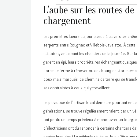
L’aube sur les routes de
chargement
Les premières lueurs du jour pierce à travers les chên
serpente entre Rougnac et Villebois-Lavalette. À cette
utilitaires, anticipant les chantiers de la journée. S
garent en épi, leurs propriétaires échangeant quelque
corps de ferme à rénover ou des bourgs historiques aux
doux mais marqués, de chemins de terre qui se trans
ses contraintes à ceux qui y travaillent.
Le paradoxe de l’artisan local demeure pourtant entier
générations, se trouve régulièrement ralenti par un v
ont perdu un temps précieux à manœuvrer un fourgon t
d’électriciens ont dû renoncer à certains chantiers da
pentes humides ? Le véhicule utilitaire, loin d’être un