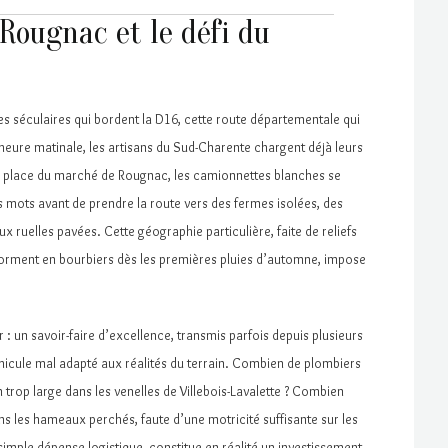
 Rougnac et le défi du
es séculaires qui bordent la D16, cette route départementale qui
 heure matinale, les artisans du Sud-Charente chargent déjà leurs
ur la place du marché de Rougnac, les camionnettes blanches se
s mots avant de prendre la route vers des fermes isolées, des
 ruelles pavées. Cette géographie particulière, faite de reliefs
forment en bourbiers dès les premières pluies d’automne, impose
 : un savoir-faire d’excellence, transmis parfois depuis plusieurs
éhicule mal adapté aux réalités du terrain. Combien de plombiers
rop large dans les venelles de Villebois-Lavalette ? Combien
ns les hameaux perchés, faute d’une motricité suffisante sur les
e simple dépense logistique, constitue en réalité un investissement