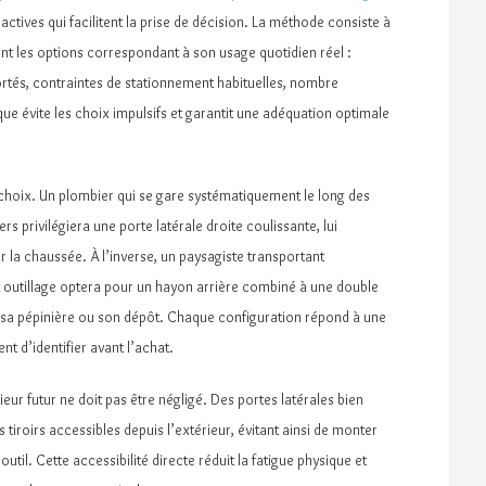
ctives qui facilitent la prise de décision. La méthode consiste à
nt les options correspondant à son usage quotidien réel :
rtés, contraintes de stationnement habituelles, nombre
ue évite les choix impulsifs et garantit une adéquation optimale
 choix. Un plombier qui se gare systématiquement le long des
rs privilégiera une porte latérale droite coulissante, lui
 la chaussée. À l’inverse, un paysagiste transportant
it outillage optera pour un hayon arrière combiné à une double
is sa pépinière ou son dépôt. Chaque configuration répond à une
nt d’identifier avant l’achat.
ur futur ne doit pas être négligé. Des portes latérales bien
 tiroirs accessibles depuis l’extérieur, évitant ainsi de monter
il. Cette accessibilité directe réduit la fatigue physique et