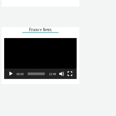
France lieux
Lecteur
vidéo
00:00
12:48