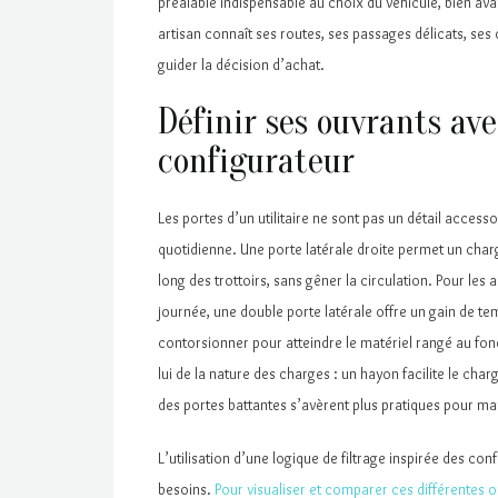
préalable indispensable au choix du véhicule, bien av
artisan connaît ses routes, ses passages délicats, ses 
guider la décision d’achat.
Définir ses ouvrants av
configurateur
Les portes d’un utilitaire ne sont pas un détail access
quotidienne. Une porte latérale droite permet un cha
long des trottoirs, sans gêner la circulation. Pour les 
journée, une double porte latérale offre un gain de te
contorsionner pour atteindre le matériel rangé au fon
lui de la nature des charges : un hayon facilite le ch
des portes battantes s’avèrent plus pratiques pour m
L’utilisation d’une logique de filtrage inspirée des c
besoins.
Pour visualiser et comparer ces différentes o