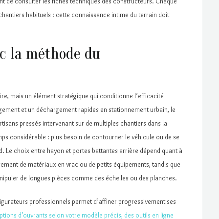
ant de consulter les fiches techniques des constructeurs. Chaque
chantiers habituels : cette connaissance intime du terrain doit
ec la méthode du
oire, mais un élément stratégique qui conditionne l’efficacité
rgement et un déchargement rapides en stationnement urbain, le
artisans pressés intervenant sur de multiples chantiers dans la
mps considérable : plus besoin de contourner le véhicule ou de se
d. Le choix entre hayon et portes battantes arrière dépend quant à
argement de matériaux en vrac ou de petits équipements, tandis que
anipuler de longues pièces comme des échelles ou des planches.
onfigurateurs professionnels permet d’affiner progressivement ses
ptions d’ouvrants selon votre modèle précis, des outils en ligne