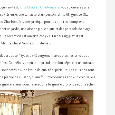
t qu »invité du
Gîte Château Charbontière
, vous trouverez une
e extérieure, une terrasse et un personnel multilingue. Le Gîte
u Charbontière, très pratique pour les affaires, comprend
ent un jardin, une aire de pique-nique et des parasols de plage /
e. La réception est ouverte 24h / 24. Un parking gratuit est
ible. Ce chalet Sers est non-fumeur.
let propose 4 types d »hébergement avec piscines privées et
nées. Cet hébergement comprend un salon séparé et un bureau.
ts sont dotés d »une literie de qualité supérieure. Les cuisines sont
ne plaque de cuisson, d »un four micro-ondes et d »un coin salle à
aignoire et une douche avec une baignoire profonde et un sèche-