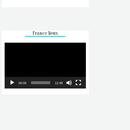
France lieux
Lecteur
vidéo
00:00
12:48